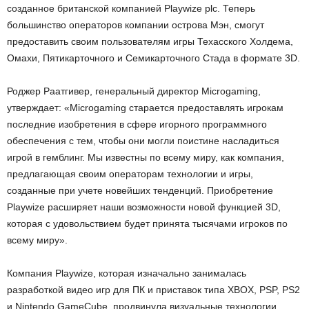
созданное британской компанией Playwize plc. Теперь
большинство операторов компании острова Мэн, смогут
предоставить своим пользователям игры Техасского Холдема,
Омахи, Пятикарточного и Семикарточного Стада в формате 3D.
Роджер Раатгивер, генеральный директор Microgaming,
утверждает: «Microgaming старается предоставлять игрокам
последние изобретения в сфере игорного программного
обеспечения с тем, чтобы они могли поистине насладиться
игрой в гемблинг. Мы известны по всему миру, как компания,
предлагающая своим операторам технологии и игры,
созданные при учете новейших тенденций. Приобретение
Playwize расширяет наши возможности новой функцией 3D,
которая с удовольствием будет принята тысячами игроков по
всему миру».
Компания Playwize, которая изначально занималась
разработкой видео игр для ПК и приставок типа XBOX, PSP, PS2
и Nintendo GameCube, продвинула визуальные технологии