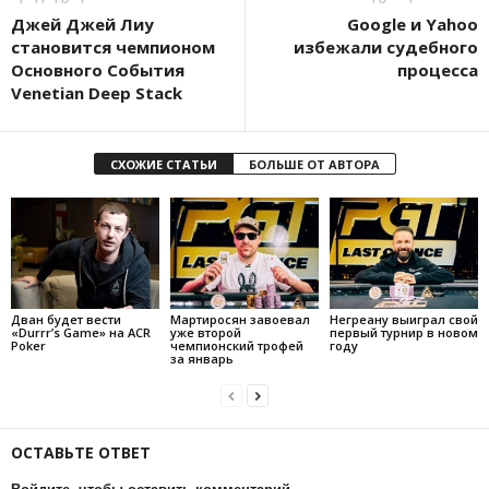
Джей Джей Лиу
Google и Yahoo
становится чемпионом
избежали судебного
Основного События
процесса
Venetian Deep Stack
СХОЖИЕ СТАТЬИ
БОЛЬШЕ ОТ АВТОРА
Дван будет вести
Мартиросян завоевал
Негреану выиграл свой
«Durrr’s Game» на ACR
уже второй
первый турнир в новом
Poker
чемпионский трофей
году
за январь
ОСТАВЬТЕ ОТВЕТ