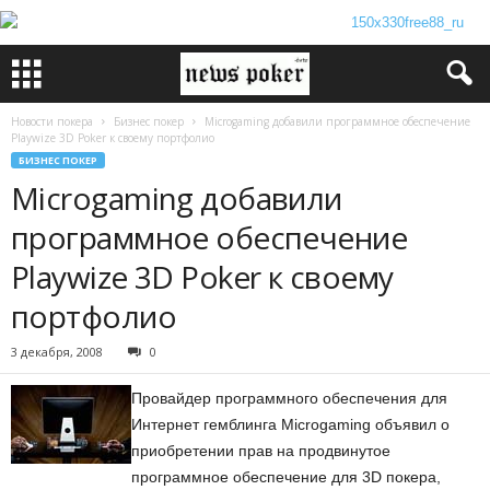
Новости покера
Бизнес покер
Microgaming добавили программное обеспечение
Playwize 3D Poker к своему портфолио
БИЗНЕС ПОКЕР
Microgaming добавили
программное обеспечение
Playwize 3D Poker к своему
портфолио
3 декабря, 2008
0
Провайдер программного обеспечения для
Интернет гемблинга Microgaming объявил о
приобретении прав на продвинутое
программное обеспечение для 3D покера,