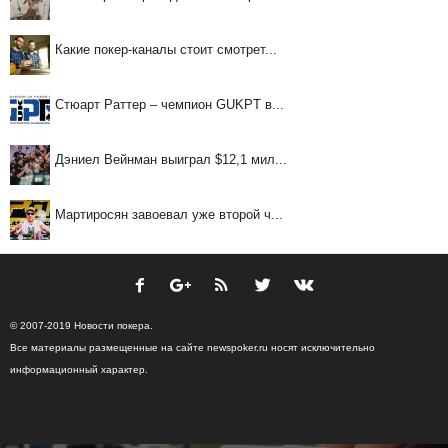
Какие покер-каналы стоит смотрет...
Стюарт Раттер – чемпион GUKPT в...
Дэниел Вейнман выиграл $12,1 мил...
Мартиросян завоевал уже второй ч...
© 2007-2019 Новости покера.
Все материалы размещенные на сайте newspoker.ru носят исключительно
информационный характер.