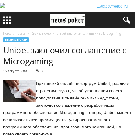
Новости покера
Бизнес покер
Unibet заключил соглашение с Microgaming
БИЗНЕС ПОКЕР
Unibet заключил соглашение с
Microgaming
15 августа, 2008
0
Британский онлайн покер-рум Unibet, реализуя
стратегическую цель об укреплении своего
присутствия в онлайн гейминг индустрии,
заключил соглашение с разработчиком
программного обеспечения Microgaming. Теперь, Unibet сможет
использовать все преимущества ультрасовременного
программного обеспечения, производимого компанией, на
благо своего покер-рума.