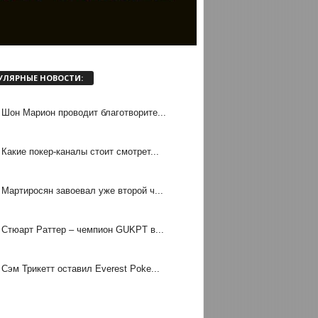
УЛЯРНЫЕ НОВОСТИ:
Шон Марион проводит благотворите...
Какие покер-каналы стоит смотрет...
Мартиросян завоевал уже второй ч...
Стюарт Раттер – чемпион GUKPT в...
Сэм Трикетт оставил Everest Poke...