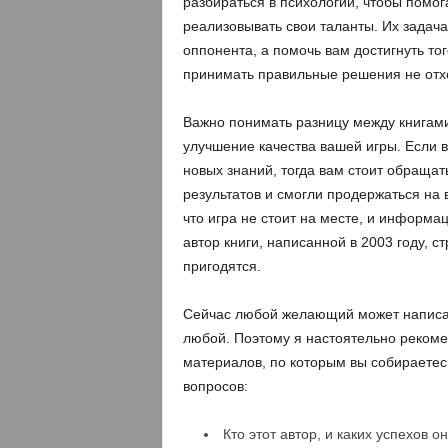
разбираться в психологии, чтобы помо
реализовывать свои таланты. Их задача
оппонента, а помочь вам достигнуть то
принимать правильные решения не отхо
Важно понимать разницу между книгами
улучшение качества вашей игры. Если в
новых знаний, тогда вам стоит обращат
результатов и смогли продержаться на 
что игра не стоит на месте, и информац
автор книги, написанной в 2003 году, с
пригодятся.
Сейчас любой желающий может написат
любой. Поэтому я настоятельно рекоме
материалов, по которым вы собираетесь
вопросов:
Кто этот автор, и каких успехов он