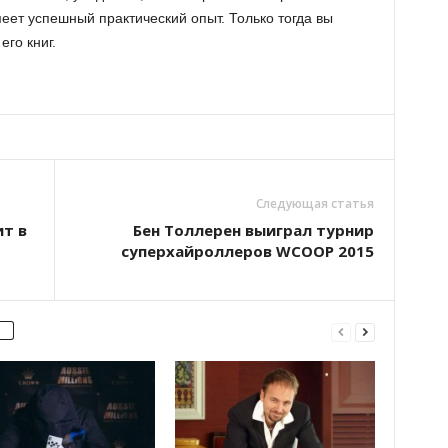
меет успешный практический опыт. Только тогда вы
его книг.
Следующая статья
т в
Бен Толлерен выиграл турнир
суперхайроллеров WCOOP 2015