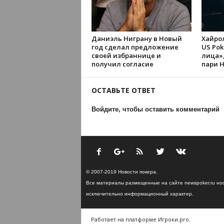
Даниэль Ниграну в Новый
Хайрол
год сделал предложение
US Pok
своей избраннице и
лица»,
получил согласие
пари 
ОСТАВЬТЕ ОТВЕТ
Войдите, чтобы оставить комментарий
© 2007-2019 Новости покера.
Все материалы размещенные на сайте newspoker.ru но
исключительно информационный характер.
Работает на платформе Игроки.pro.