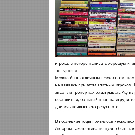
игрока, в покере написать хорошую кни
топ-уровня.
Можно быть отличным психологом, помо
не являясь при этом элитным игроком.
знает ли тренер как разыгрывать AQ из
составить идеальный план на игру, кот
достичь наивысшего результата.
В последние годы появилось несколько 
Авторам такого чтива не нужно быть т