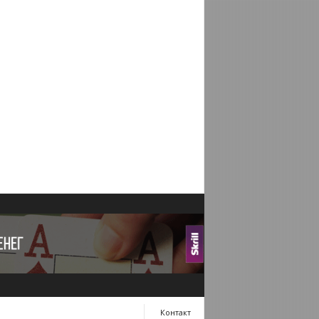
Контакт