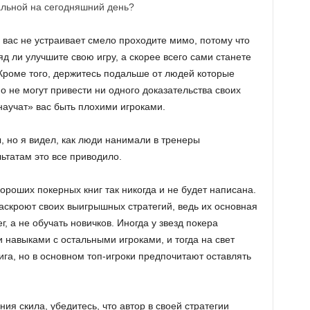
уальной на сегодняшний день?
в вас не устраивает смело проходите мимо, потому что
ряд ли улучшите свою игру, а скорее всего сами станете
 Кроме того, держитесь подальше от людей которые
 не могут привести ни одного доказательства своих
научат» вас быть плохими игроками.
, но я видел, как люди нанимали в тренеры
льтатам это все приводило.
ороших покерных книг так никогда и не будет написана.
аскроют своих выигрышных стратегий, ведь их основная
, а не обучать новичков. Иногда у звезд покера
 навыками с остальными игроками, и тогда на свет
га, но в основном топ-игроки предпочитают оставлять
ия скила, убедитесь, что автор в своей стратегии