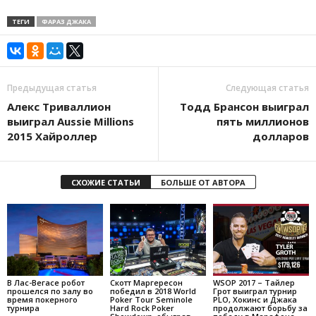
ТЕГИ
ФАРАЗ ДЖАКА
Предыдущая статья
Следующая статья
Алекс Триваллион
Тодд Брансон выиграл
выиграл Aussie Millions
пять миллионов
2015 Хайроллер
долларов
СХОЖИЕ СТАТЬИ
БОЛЬШЕ ОТ АВТОРА
В Лас-Вегасе робот
Скотт Маргересон
WSOP 2017 – Тайлер
прошелся по залу во
победил в 2018 World
Грот выиграл турнир
время покерного
Poker Tour Seminole
PLO, Хокинс и Джака
турнира
Hard Rock Poker
продолжают борьбу за