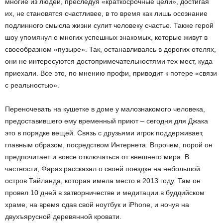
многие из людей, преследуя «краткосрочные цели», достигая
их, не становятся счастливее, в то время как лишь осознание
подлинного смысла жизни сулит человеку счастье. Также герой
шоу упомянул о многих успешных знакомых, которые живут в
своеобразном «пузыре». Так, останавливаясь в дорогих отелях,
они не интересуются достопримечательностями тех мест, куда
приехали. Все это, по мнению профи, приводит к потере «связи
с реальностью».
Переночевать на кушетке в доме у малознакомого человека,
предоставившего ему временный приют – сегодня для Джака
это в порядке вещей. Связь с друзьями игрок поддерживает,
главным образом, посредством Интернета. Впрочем, порой он
предпочитает и вовсе отключаться от внешнего мира. В
частности, Фараз рассказал о своей поездке на небольшой
остров Тайланда, которая имела место в 2013 году. Там он
провел 10 дней в затворничестве и медитации в буддийском
храме, на время сдав свой ноутбук и iPhone, и ночуя на
двухъярусной деревянной кровати.