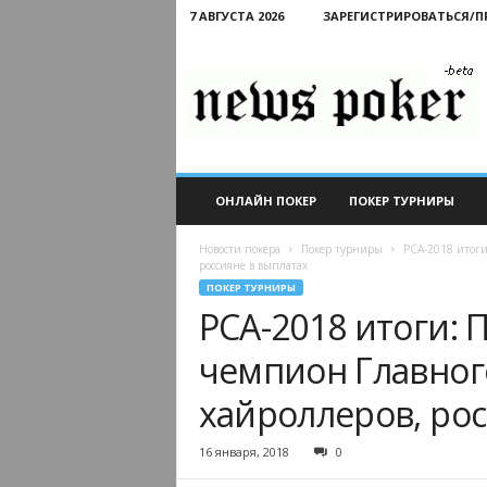
7 АВГУСТА 2026
ЗАРЕГИСТРИРОВАТЬСЯ/
Новости
покера
ОНЛАЙН ПОКЕР
ПОКЕР ТУРНИРЫ
Новости покера
Покер турниры
PCA-2018 итоги
россияне в выплатах
ПОКЕР ТУРНИРЫ
PCA-2018 итоги:
чемпион Главног
хайроллеров, рос
16 января, 2018
0