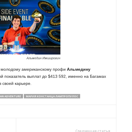
Альмедин Имширович
ь молодому американскому профи
Альмедину
ый показатель выплат до $413 592, именно на Багамах
 своей карьере.
EAN ADVENTURE
МАРИЯ КОНСТАНЦА ЛАМПРОПУЛОС
Следующая статья