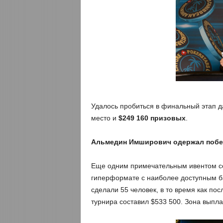
Удалось пробиться в финальный этап д
место и
$249 160 призовых
.
Альмедин Имширович одержал побед
Еще одним примечательным ивентом се
гиперформате с наиболее доступным ба
сделали 55 человек, в то время как по
турнира составил $533 500. Зона выпла