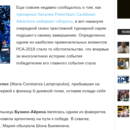
Еще совсем недавно сообщалось о том, как
турнирные баталии PokerStars Caribbean
Adventure набирают обороты
, и вот накануне
очередной сезон престижной турнирной серии
ПОП
подошел к своему завершению. Определенно,
одним из наиболее примечательных моментов
PCA-2018 стало то обстоятельство, что впервые
за многолетнюю историю события
победителем его главного события стала
улос
(Maria Constanza Lampropulos), прибывшая на
первой к финишу 6-дневной гонки, оставив позади себя
ельница
Буэнос-Айреса
являлась одним из фаворитов.
овила аргентинку на пути к победе. В схватке,
, Мария обыграла Шона Бьюкенена.