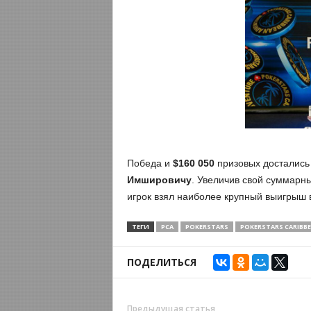
Победа и
$160 050
призовых досталис
Имшировичу
. Увеличив свой суммарн
игрок взял наиболее крупный выигрыш в
ТЕГИ
PCA
POKERSTARS
POKERSTARS CARIBB
ПОДЕЛИТЬСЯ
Предыдущая статья