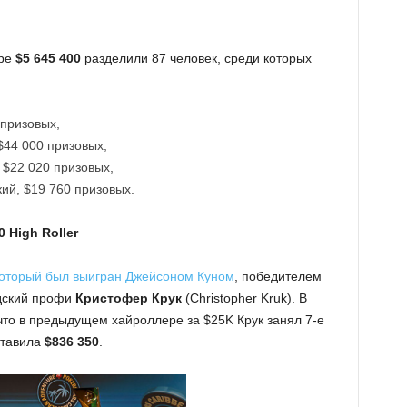
ере
$5 645 400
разделили 87 человек, среди которых
 призовых,
$44 000 призовых,
 $22 020 призовых,
ий, $19 760 призовых.
 High Roller
оторый был выигран Джейсоном Куном
, победителем
адский профи
Кристофер Крук
(Christopher Kruk). В
что в предыдущем хайроллере за $25K Крук занял 7-е
ставила
$836 350
.