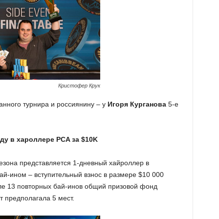
Кристофер Крук
анного турнира и россиянину – у
Игоря Курганова
5-е
у в хароллере PCA за $10K
зона представляется 1-дневный хайроллер в
й-ином – вступительный взнос в размере $10 000
сле 13 повторных бай-инов общий призовой фонд
т предполагала 5 мест.