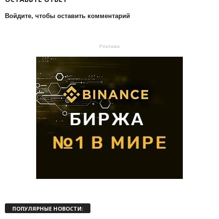
Войдите, чтобы оставить комментарий
Реклама
ПОПУЛЯРНЫЕ НОВОСТИ: