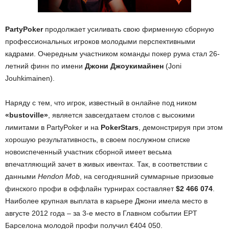
PartyPoker
продолжает усиливать свою фирменную сборную
профессиональных игроков молодыми перспективными
кадрами. Очередным участником команды покер рума стал 26-
летний финн по имени
Джони Джоукимайнен
(Joni
Jouhkimainen).
Наряду с тем, что игрок, известный в онлайне под ником
«bustoville»
, является завсегдатаем столов с высокими
лимитами в PartyPoker и на
PokerStars
, демонстрируя при этом
хорошую результативность, в своем послужном списке
новоиспеченный участник сборной имеет весьма
впечатляющий зачет в живых ивентах. Так, в соответствии с
данными
Hendon Mob
, на сегодняшний суммарные призовые
финского профи в оффлайн турнирах составляет
$2 466 074
.
Наиболее крупная выплата в карьере Джони имела место в
августе 2012 года – за 3-е место в Главном событии EPT
Барселона молодой профи получил €404 050.