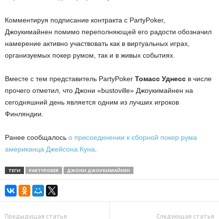
Комментируя подписание контракта с PartyPoker,
Джоукимайнен помимо переполняющей его радости обозначил
намерение активно участвовать как в виртуальных играх,
организуемых покер румом, так и в живых событиях.
Вместе с тем представитель PartyPoker
Томасс Уднесс
в числе
прочего отметил, что Джони «bustoville» Джоукимайнен на
сегодняшний день является одним из лучших игроков
Финляндии.
Ранее сообщалось
о присоединении к сборной покер рума
американца Джейсона Куна
.
ТЕГИ
PARTYPOKER
ДЖОНИ ДЖОУКИМАЙНЕН
Предыдущая статья
Следующая статья