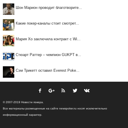
Шон Марион проводит благотворите...
Какие покер-каналы стоит смотрет...
Мария Хо заключила контракт с Wi...
Стюарт Раттер – чемпион GUKPT в...
Сэм Трикетт оставил Everest Poke...
© 2007-2019 Новости покера.
Все материалы размещенные на сайте newspoker.ru носят исключительно
информационный характер.