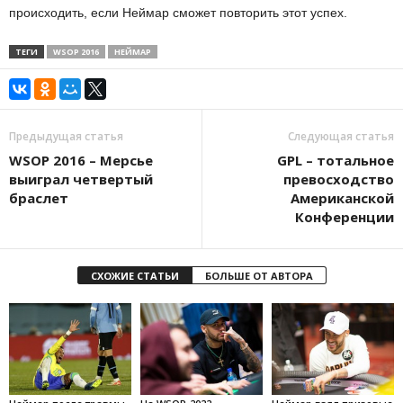
происходить, если Неймар сможет повторить этот успех.
ТЕГИ
WSOP 2016
НЕЙМАР
Предыдущая статья
Следующая статья
WSOP 2016 – Мерсье
GPL – тотальное
выиграл четвертый
превосходство
браслет
Американской
Конференции
СХОЖИЕ СТАТЬИ
БОЛЬШЕ ОТ АВТОРА