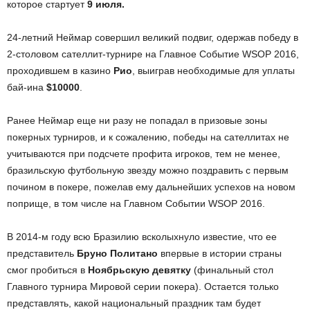
которое стартует
9 июля.
24-летний Неймар совершил великий подвиг, одержав победу в
2-столовом сателлит-турнире на Главное Событие WSOP 2016,
проходившем в казино
Рио
, выиграв необходимые для уплаты
бай-ина
$10000
.
Ранее Неймар еще ни разу не попадал в призовые зоны
покерных турниров, и к сожалению, победы на сателлитах не
учитываются при подсчете профита игроков, тем не менее,
бразильскую футбольную звезду можно поздравить с первым
почином в покере, пожелав ему дальнейших успехов на новом
поприще, в том числе на Главном Событии WSOP 2016.
В 2014-м году всю Бразилию всколыхнуло известие, что ее
представитель
Бруно Политано
впервые в истории страны
смог пробиться в
Ноябрьскую девятку
(финальный стол
Главного турнира Мировой серии покера). Остается только
представлять, какой национальный праздник там будет