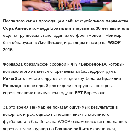
После того как на проходящем сейчас футбольном первенстве
Copa America
команда
Бразилии
впервые за
30 лет
вылетела
еще на групповом этапе, один из ее фронтменов –
Неймар
–
был обнаружен в
Лас-Вегасе
, играющим в покер на
WSOP
2016
.
Форварда бразильской сборной и
ФК «Барселона»
, который
помимо этого является спортивным амбассадором рума
PokerStars
вместе с другой легендой футбола из Бразилии –
Роналдо
, в последний раз видели на крупных покерных
соревнованиях в минувшем году на
EPT
Барселона.
За это время Неймар не показал ощутимых результатов в
покерных играх, однако нынешний визит знаменитого
футболиста в Лас-Вегас на WSOP ознаменовался попаданием
через сателлит-турнир на
Главное событие
фестиваля,