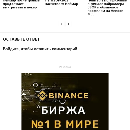
Неймар после травмы
На WSOP-2022
Неймар взял призовые
продолжает
засветился Неймар
в финале хайроллера
выигрывать в покер
BSOP и обзавелся
профилем на Hendon
Mob
ОСТАВЬТЕ ОТВЕТ
Войдите, чтобы оставить комментарий
Реклама