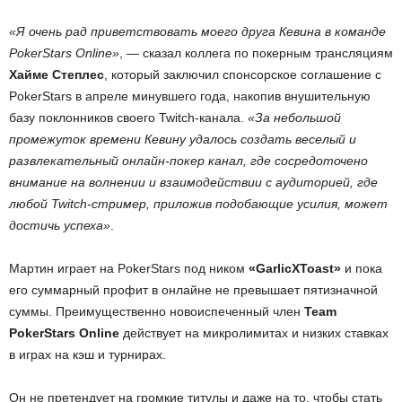
«Я очень рад приветствовать моего друга Кевина в команде
PokerStars Online»
, — сказал коллега по покерным трансляциям
Хайме Степлес
, который заключил спонсорское соглашение с
PokerStars в апреле минувшего года, накопив внушительную
базу поклонников своего Twitch-канала.
«За небольшой
промежуток времени Кевину удалось создать веселый и
развлекательный онлайн-покер канал, где сосредоточено
внимание на волнении и взаимодействии с аудиторией, где
любой Twitch-стример, приложив подобающие усилия, может
достичь успеха»
.
Мартин играет на PokerStars под ником
«GarlicXToast»
и пока
его суммарный профит в онлайне не превышает пятизначной
суммы. Преимущественно новоиспеченный член
Team
PokerStars Online
действует на микролимитах и низких ставках
в играх на кэш и турнирах.
Он не претендует на громкие титулы и даже на то, чтобы стать