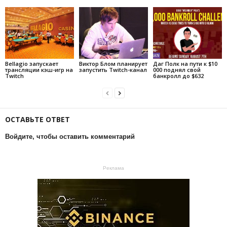
Bellagio запускает
Виктор Блом планирует
Даг Полк на пути к $10
трансляции кэш-игр на
запустить Twitch-канал
000 поднял свой
Twitch
банкролл до $632
ОСТАВЬТЕ ОТВЕТ
Войдите, чтобы оставить комментарий
Реклама