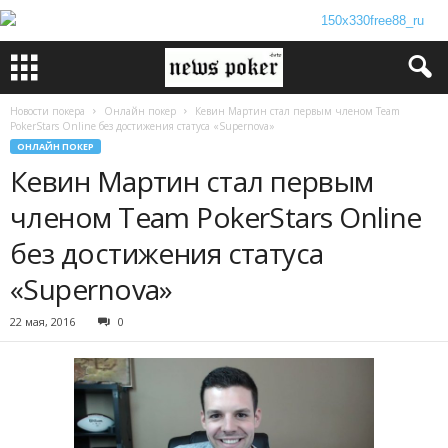
Новости покера
Онлайн покер
Кевин Мартин стал первым членом Team
PokerStars Online без достижения статуса «Supernova»
ОНЛАЙН ПОКЕР
Кевин Мартин стал первым
членом Team PokerStars Online
без достижения статуса
«Supernova»
22 мая, 2016
0