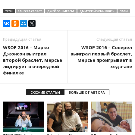
ТЕГИ
ВАНЕССА СЕЛБСТ
ДЖЕЙСОН МЕРСЬЕ
ДМИТРИЙ УРБАНОВИЧ
ПАРИ
Предыдущая статья
Следующая статья
WSOP 2016 – Марко
WSOP 2016 – Соверел
Джонсон выиграл
выиграл первый браслет,
второй браслет, Мерсье
Мерсье проигрывает в
лидирует в очередной
хедз-апе
финалке
СХОЖИЕ СТАТЬИ
БОЛЬШЕ ОТ АВТОРА