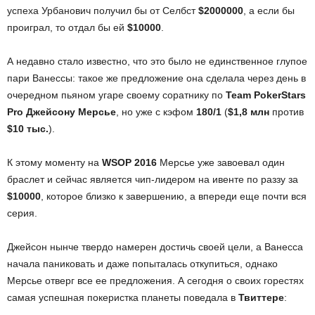
успеха Урбанович получил бы от Селбст
$2000000
, а если бы
проиграл, то отдал бы ей
$10000
.
А недавно стало известно, что это было не единственное глупое
пари Ванессы: такое же предложение она сделала через день в
очередном пьяном угаре своему соратнику по
Team PokerStars
Pro Джейсону Мерсье
, но уже с кэфом
180/1
(
$1,8 млн
против
$10 тыс.
).
К этому моменту на
WSOP 2016
Мерсье уже завоевал один
браслет и сейчас является чип-лидером на ивенте по раззу за
$10000
, которое близко к завершению, а впереди еще почти вся
серия.
Джейсон нынче твердо намерен достичь своей цели, а Ванесса
начала паниковать и даже попыталась откупиться, однако
Мерсье отверг все ее предложения. А сегодня о своих горестях
самая успешная покеристка планеты поведала в
Твиттере
: