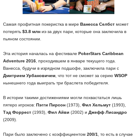
Самая профитная покеристка в мире
Ванесса Селбст
может
потерять
$3.8 млн
из-за двух пари, которые она заключила в
пьяном состоянии.
Эта история началась на фестивале
PokerStars Caribbean
Adventure 2016
, проходившем в январе текущего года.
Ванесса, будучи в изрядном подшофе, заключила пари с
Дмитрием Урбановичем
, что тот не сможет за серию
WSOP
нынешнего года выиграть три браслета победителя.
В истории такими достижениями могли похвастаться лишь
пятеро игроков:
Пэгги Пирсон
(1973),
Фил Хельмут
(1993),
Тэд Форрест
(1993),
Фил Айви
(2002) и
Джефф Лисандро
(2009).
Пари было заключено с коэффициентом
200/1
, то есть в случае