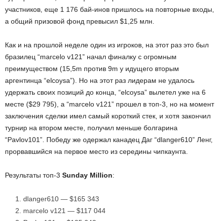
участников, еще 1 176 бай-инов пришлось на повторные входы,
а общий призовой фонд превысил $1,25 млн.
Как и на прошлой неделе один из игроков, на этот раз это был
бразилец “marcelo v121” начал финалку с огромным
преимуществом (15,5m против 9m у идущего вторым
аргентинца “elcoysa”). Но на этот раз лидерам не удалось
удержать своих позиций до конца, “elcoysa” вылетел уже на 6
месте ($29 795), а “marcelo v121” прошел в топ-3, но на момент
заключения сделки имел самый короткий стек, и хотя закончил
турнир на втором месте, получил меньше болгарина
“Pavlov101”. Победу же одержал канадец Даг “dlanger610” Ленг,
прорвавшийся на первое место из середины чипкаунта.
Результаты топ-3
Sunday Million
:
dlanger610 — $165 343
marcelo v121 — $117 044