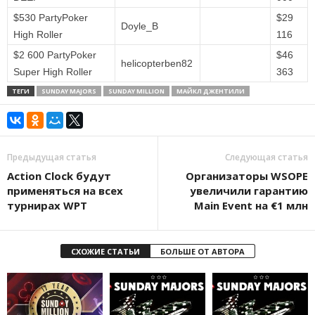
$530 PartyPoker
$29
Doyle_B
High Roller
116
$2 600 PartyPoker
$46
helicopterben82
Super High Roller
363
ТЕГИ
SUNDAY MAJORS
SUNDAY MILLION
МАЙКЛ ДЖЕНТИЛИ
Предыдущая статья
Следующая статья
Action Clock будут
Организаторы WSOPE
применяться на всех
увеличили гарантию
турнирах WPT
Main Event на €1 млн
СХОЖИЕ СТАТЬИ
БОЛЬШЕ ОТ АВТОРА