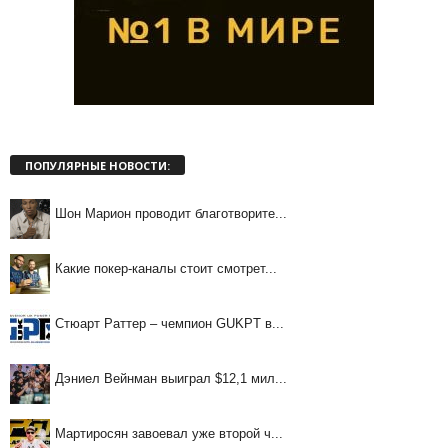
ПОПУЛЯРНЫЕ НОВОСТИ:
Шон Марион проводит благотворите...
Какие покер-каналы стоит смотрет...
Стюарт Раттер – чемпион GUKPT в...
Дэниел Вейнман выиграл $12,1 мил...
Мартиросян завоевал уже второй ч...