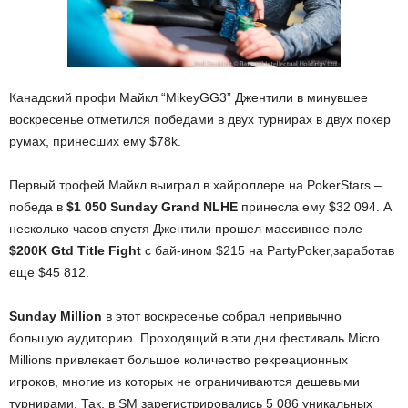
Канадский профи Майкл “MikeyGG3” Джентили в минувшее
воскресенье отметился победами в двух турнирах в двух покер
румах, принесших ему $78k.
Первый трофей Майкл выиграл в хайроллере на PokerStars –
победа в
$1 050 Sunday Grand NLHE
принесла ему $32 094. А
несколько часов спустя Джентили прошел массивное поле
$200K Gtd Title Fight
с бай-ином $215 на PartyPoker,заработав
еще $45 812.
Sunday Million
в этот воскресенье собрал непривычно
большую аудиторию. Проходящий в эти дни фестиваль Micro
Millions привлекает большое количество рекреационных
игроков, многие из которых не ограничиваются дешевыми
турнирами. Так, в SM зарегистрировались 5 086 уникальных