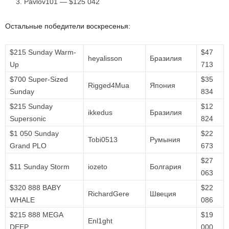
Pavlov101 — $125 042
Остальные победители воскресенья:
$215 Sunday Warm-
$47
heyalisson
Бразилия
Up
713
$700 Super-Sized
$35
Rigged4Mua
Япония
Sunday
834
$215 Sunday
$12
ikkedus
Бразилия
Supersonic
824
$1 050 Sunday
$22
Tobi0513
Румыния
Grand PLO
673
$27
$11 Sunday Storm
iozeto
Болгария
063
$320 888 BABY
$22
RichardGere
Швеция
WHALE
086
$215 888 MEGA
$19
Enl1ght
DEEP
000