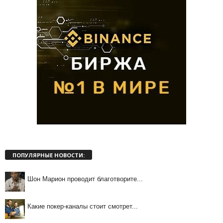
ПОПУЛЯРНЫЕ НОВОСТИ:
Шон Марион проводит благотворите...
Какие покер-каналы стоит смотрет...