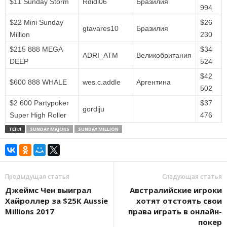
$11 Sunday Storm
Rdidi06
Бразилия
994
$22 Mini Sunday
$26
gtavares10
Бразилия
Million
230
$215 888 MEGA
$34
ADRI_ATM
Великобритания
DEEP
524
$42
$600 888 WHALE
wes.c.addle
Аргентина
502
$2 600 Partypoker
$37
gordiju
Super High Roller
476
ТЕГИ
SUNDAY MAJORS
SUNDAY MILLION
Предыдущая статья
Следующая статья
Джеймс Чен выиграл
Австралийские игроки
Хайроллер за $25К Aussie
хотят отстоять свои
Millions 2017
права играть в онлайн-
покер