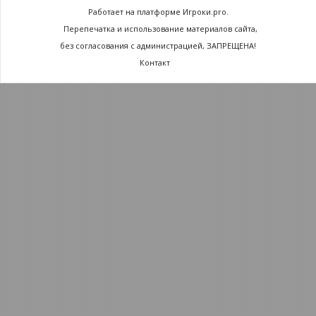
Работает на платформе Игроки.pro.
Перепечатка и использование материалов сайта,
без согласования с администрацией, ЗАПРЕЩЕНА!
Контакт