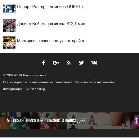
Стюарт Раттер – чемпион GUKPT в...
Дэниел Вейнман выиграл $12,1 мил...
Мартиросян завоевал уже второй ч...
© 2007-2019 Новости покера.
Все материалы размещенные на сайте newspoker.ru носят исключительно
информационный характер.