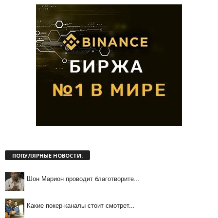
ПОПУЛЯРНЫЕ НОВОСТИ:
Шон Марион проводит благотворите...
Какие покер-каналы стоит смотрет...