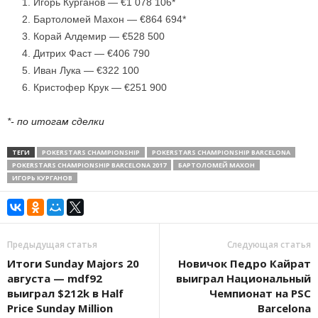
Игорь Курганов — €1 078 106*
Бартоломей Махон — €864 694*
Корай Алдемир — €528 500
Дитрих Фаст — €406 790
Иван Лука — €322 100
Кристофер Крук — €251 900
*- по итогам сделки
ТЕГИ
POKERSTARS CHAMPIONSHIP
POKERSTARS CHAMPIONSHIP BARCELONA
POKERSTARS CHAMPIONSHIP BARCELONA 2017
БАРТОЛОМЕЙ МАХОН
ИГОРЬ КУРГАНОВ
Предыдущая статья
Следующая статья
Итоги Sunday Majors 20
Новичок Педро Кайрат
августа — mdf92
выиграл Национальный
выиграл $212k в Half
Чемпионат на PSC
Price Sunday Million
Barcelona