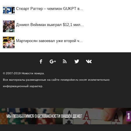
Стюарт Раттер – чемпион GUKPT в...
Дэниел Вейнман выиграл $12,1 мил...
Мартиросян завоевал уже второй ч...
© 2007-2019 Новости покера.
Все материалы размещенные на сайте newspoker.ru носят исключительно
информационный характер.