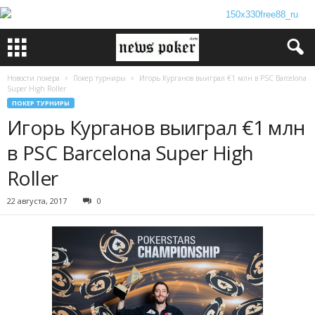
Новости покера
Покер турниры
Игорь Курганов выиграл €1 млн в PSC Barcelona
Super High Roller
ПОКЕР ТУРНИРЫ
Игорь Курганов выиграл €1 млн
в PSC Barcelona Super High
Roller
22 августа, 2017
0