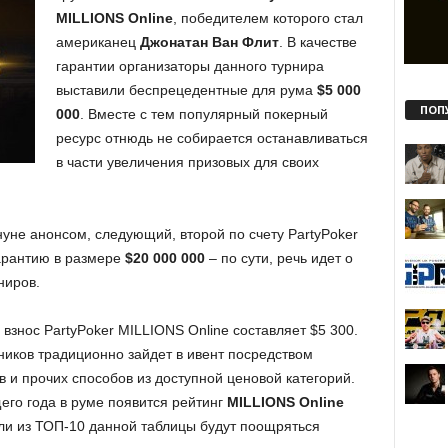
MILLIONS Online
, победителем которого стал
американец
Джонатан Ван Флит
. В качестве
гарантии организаторы данного турнира
выставили беспрецедентные для рума
$5 000
ПОП
000
. Вместе с тем популярный покерный
ресурс отнюдь не собирается останавливаться
в части увеличения призовых для своих
уне анонсом, следующий, второй по счету PartyPoker
арантию в размере
$20 000 000
– по сути, речь идет о
ниров.
знос PartyPoker MILLIONS Online составляет $5 300.
ников традиционно зайдет в ивент посредством
 и прочих способов из доступной ценовой категорий.
его года в руме появится рейтинг
MILLIONS Online
ли из ТОП-10 данной таблицы будут поощряться