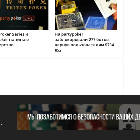
Poker Series и
На partypoker
poker начинают
заблокировали 277 ботов,
ерство
вернув пользователям $734
852
сят