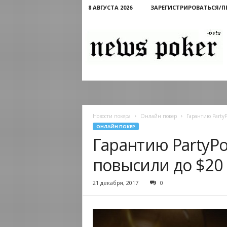
8 АВГУСТА 2026
ЗАРЕГИСТРИРОВАТЬСЯ/
Новости
покера
Новости покера
Онлайн покер
Гарантию Party
ОНЛАЙН ПОКЕР
Гарантию PartyPo
повысили до $20
21 декабря, 2017
0