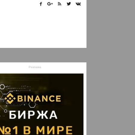
Реклама