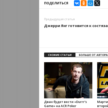
ПОДЕЛИТЬСЯ
Предыдущая статья
Джерри Янг готовится к состяз
СХОЖИЕ СТАТЬИ
БОЛЬШЕ ОТ АВТОРА
Дван будет вести «Durrr’s
Марти
Game» на ACR Poker
второ