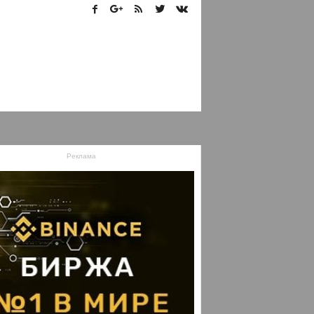
Реклама