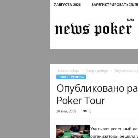
7 АВГУСТА 2026
ЗАРЕГИСТРИРОВАТЬСЯ/
Новости
покера
Новости покера
Покер турниры
Опубликовано ра
ПОКЕР ТУРНИРЫ
Опубликовано рас
Poker Tour
30 мая, 2008
0
Учитывая успешный дебю
организаторы решили у