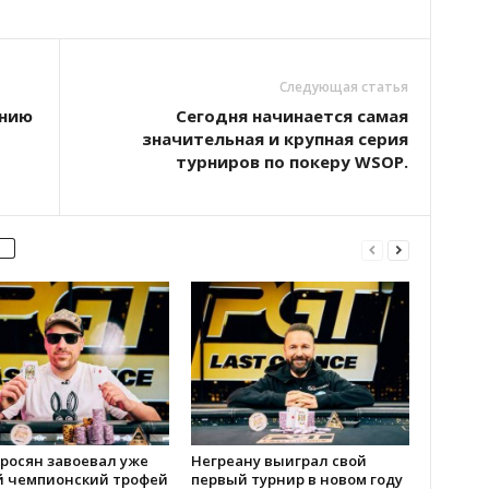
Следующая статья
анию
Сегодня начинается самая
значительная и крупная серия
турниров по покеру WSOP.
росян завоевал уже
Негреану выиграл свой
й чемпионский трофей
первый турнир в новом году