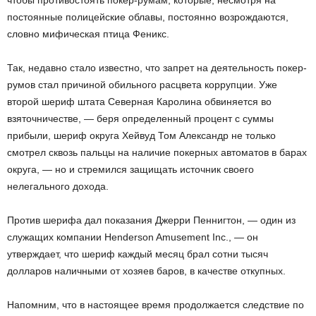
чтобы противостоять покер-румам, которые, несмотря на
постоянные полицейские облавы, постоянно возрождаются,
словно мифическая птица Феникс.
Так, недавно стало известно, что запрет на деятельность покер-
румов стал причиной обильного расцвета коррупции. Уже
второй шериф штата Северная Каролина обвиняется во
взяточничестве, — беря определенный процент с суммы
прибыли, шериф округа Хейвуд Том Александр не только
смотрел сквозь пальцы на наличие покерных автоматов в барах
округа, — но и стремился защищать источник своего
нелегального дохода.
Против шерифа дал показания Джерри Пеннигтон, — один из
служащих компании Henderson Amusement Inc., — он
утверждает, что шериф каждый месяц брал сотни тысяч
долларов наличными от хозяев баров, в качестве откупных.
Напомним, что в настоящее время продолжается следствие по