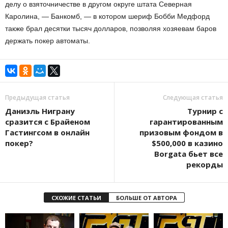
делу о взяточничестве в другом округе штата Северная
Каролина, — Банкомб, — в котором шериф Бобби Медфорд
также брал десятки тысяч долларов, позволяя хозяевам баров
держать покер автоматы.
Предыдущая статья
Следующая статья
Даниэль Ниграну
Турнир с
сразится с Брайеном
гарантированным
Гастингсом в онлайн
призовым фондом в
покер?
$500,000 в казино
Borgata бьет все
рекорды
СХОЖИЕ СТАТЬИ
БОЛЬШЕ ОТ АВТОРА