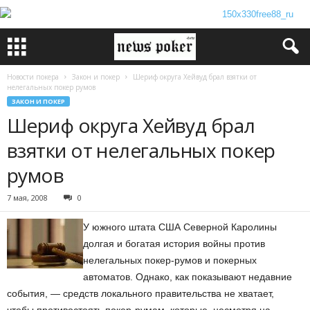
Новости покера
Закон и покер
Шериф округа Хейвуд брал взятки от
нелегальных покер румов
ЗАКОН И ПОКЕР
Шериф округа Хейвуд брал
взятки от нелегальных покер
румов
7 мая, 2008
0
У южного штата США Северной Каролины
долгая и богатая история войны против
нелегальных покер-румов и покерных
автоматов. Однако, как показывают недавние
события, — средств локального правительства не хватает,