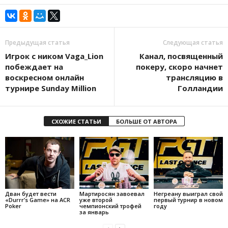
Предыдущая статья
Следующая статья
Игрок с ником Vaga_Lion
Канал, посвященный
побеждает на
покеру, скоро начнет
воскресном онлайн
трансляцию в
турнире Sunday Million
Голландии
СХОЖИЕ СТАТЬИ
БОЛЬШЕ ОТ АВТОРА
Дван будет вести
Мартиросян завоевал
Негреану выиграл свой
«Durrr’s Game» на ACR
уже второй
первый турнир в новом
Poker
чемпионский трофей
году
за январь