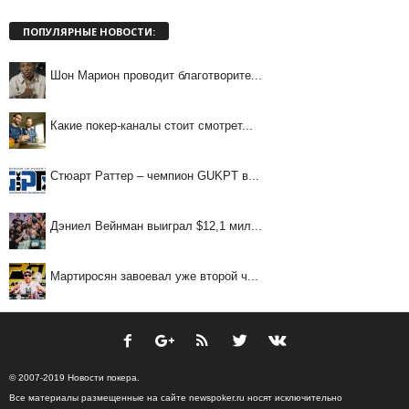
ПОПУЛЯРНЫЕ НОВОСТИ:
Шон Марион проводит благотворите...
Какие покер-каналы стоит смотрет...
Стюарт Раттер – чемпион GUKPT в...
Дэниел Вейнман выиграл $12,1 мил...
Мартиросян завоевал уже второй ч...
© 2007-2019 Новости покера.
Все материалы размещенные на сайте newspoker.ru носят исключительно