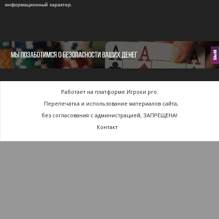
информационный характер.
Работает на платформе Игроки.pro.
Перепечатка и использование материалов сайта,
без согласования с администрацией, ЗАПРЕЩЕНА!
Контакт