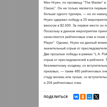
Мен Нгуен, по прозвищу “The Master” в
Classic”. Он не только является первы
больше одного турнира, — но он накану
Нгуен одержал победу в 20 мероприяти
взносом в $2,500. За первое место он 
Поскольку в данном мероприятии принял
начисляются рейтинговые очки в гонке 
Player”. Однако, Нгуен на данный моме
значительный отрыв от преследователе
Две прошлые победы в рамках “L.A. Pok
отрыв от преследователей в рейтинге. 
безлимитному холдему, со вступительны
призовых, — также 480 рейтинговых оч
стаду восемь или лучше, со вступитель
и 204 рейтинговых очка.
ПОДЕЛИТЬСЯ