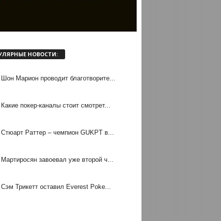
УЛЯРНЫЕ НОВОСТИ:
Шон Марион проводит благотворите...
Какие покер-каналы стоит смотрет...
Стюарт Раттер – чемпион GUKPT в...
Мартиросян завоевал уже второй ч...
Сэм Трикетт оставил Everest Poke...