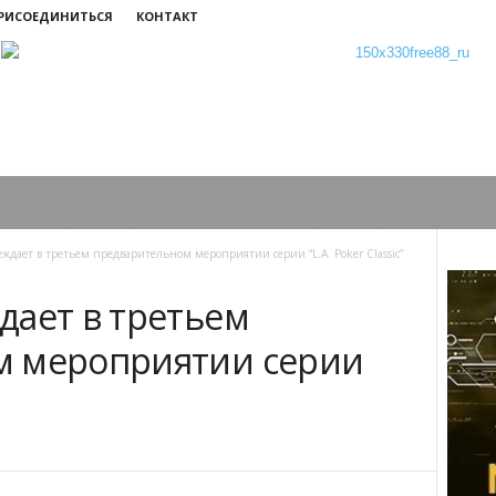
ПРИСОЕДИНИТЬСЯ
КОНТАКТ
ждает в третьем предварительном мероприятии серии “L.A. Poker Classic”
дает в третьем
м мероприятии серии