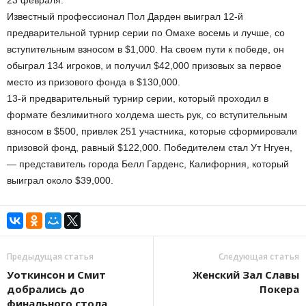
23 февраля.
Известный профессионал Пол Дарден выиграл 12-й
предварительной турнир серии по Омахе восемь и лучше, со
вступительным взносом в $1,000. На своем пути к победе, он
обыграл 134 игроков, и получил $42,000 призовых за первое
место из призового фонда в $130,000.
13-й предварительный турнир серии, который проходил в
формате безлимитного холдема шесть рук, со вступительным
взносом в $500, привлек 251 участника, которые сформировали
призовой фонд, равный $122,000. Победителем стал Ут Нгуен,
— представитель города Белл Гарденс, Калифорния, который
выиграл около $39,000.
Предыдущая статья
Следующая статья
Уоткинсон и Смит
Женский Зал Славы
добрались до
Покера
финального стола