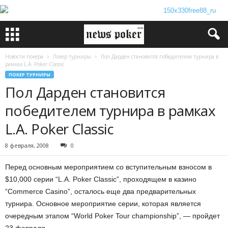
Новости покера
Покер турниры
Пол Дарден становится победителем турнира в
рамках L.A. Poker Classic
ПОКЕР ТУРНИРЫ
Пол Дарден становится
победителем турнира в рамках
L.A. Poker Classic
8 февраля, 2008
0
Перед основным мероприятием со вступительным взносом в
$10,000 серии “L.A. Poker Classic”, проходящем в казино
“Commerce Casino”, осталось еще два предварительных
турнира. Основное мероприятие серии, которая является
очередным этапом “World Poker Tour championship”, — пройдет