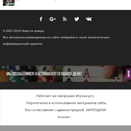
© 2007-2019 Новости покера.
Все материалы размещенные на сайте newspoker.ru носят исключительно
информационный характер.
Работает на платформе Игроки.pro.
Перепечатка и использование материалов сайта,
без согласования с администрацией, ЗАПРЕЩЕНА!
Контакт