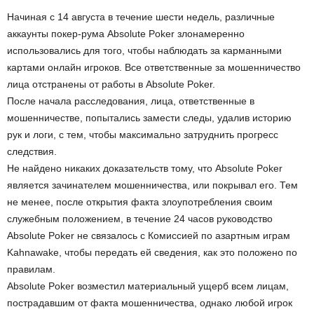
Начиная с 14 августа в течение шести недель, различные
аккаунты покер-рума Absolute Poker злонамеренно
использовались для того, чтобы наблюдать за карманными
картами онлайн игроков. Все ответственные за мошенничество
лица отстранены от работы в Absolute Poker.
После начала расследования, лица, ответственные в
мошенничестве, попытались замести следы, удалив историю
рук и логи, с тем, чтобы максимально затруднить прогресс
следствия.
Не найдено никаких доказательств тому, что Absolute Poker
является зачинателем мошенничества, или покрывал его. Тем
не менее, после открытия факта злоупотребления своим
служебным положением, в течение 24 часов руководство
Absolute Poker не связалось с Комиссией по азартным играм
Kahnawake, чтобы передать ей сведения, как это положено по
правилам.
Absolute Poker возместил материальный ущерб всем лицам,
пострадавшим от факта мошенничества, однако любой игрок