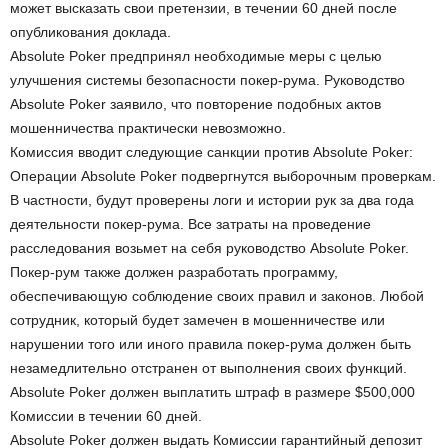
может высказать свои претензии, в течении 60 дней после
опубликования доклада.
Absolute Poker предпринял необходимые меры с целью
улучшения системы безопасности покер-рума. Руководство
Absolute Poker заявило, что повторение подобных актов
мошенничества практически невозможно.
Комиссия вводит следующие санкции против Absolute Poker:
Операции Absolute Poker подвергнутся выборочным проверкам.
В частности, будут проверены логи и истории рук за два года
деятельности покер-рума. Все затраты на проведение
расследования возьмет на себя руководство Absolute Poker.
Покер-рум также должен разработать программу,
обеспечивающую соблюдение своих правил и законов. Любой
сотрудник, который будет замечен в мошенничестве или
нарушении того или иного правила покер-рума должен быть
незамедлительно отстранен от выполнения своих функций.
Absolute Poker должен выплатить штраф в размере $500,000
Комиссии в течении 60 дней.
Absolute Poker должен выдать Комиссии гарантийный депозит