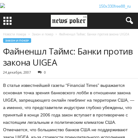
Новости покера
Закон и покер
Файненшл Таймс: Банки против закона UIGEA
ЗАКОН И ПОКЕР
Файненшл Таймс: Банки против
закона UIGEA
24 декабря, 2007
0
В статье известнейшей газеты “Financial Times” выражается
основная точка зрения банковского лобби в отношении закона
UIGEA, запрещающего онлайн гемблинг на территории США, —
а именно, что представители индустрии глубоко убеждены, что
принятый в конце 2006 года закон вступает в противоречие с
настоящим легальным и политическим климатом США.
Отмечается, что большинство банков США не поддерживают
закон UIGEA, из-за стоимости принудительного исполнения