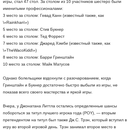
игры, стал 47 стол. За столом из 10 участников шестеро были
именитыми профессионалами:
3 место за столом: Гевад Канн (известный также, как
\»Rainkhan\»)
5 место за столом: Стив Букнер
6 место за столом: Тед Форрест
7 место за столом: Джаред Хэмби (известный также, как
\»TheWacoKidd\»)
8 место за столом: Барри Гринштайн
10 место за столом: Майк Матусов
Однако болельщики вздохнули с разочарованием, когда
Гринштайн и Букнер достаточно быстро выбыли из игры, не
показав всего своего мастерства и яркой игры.
Вчера, у Джонатана Литтла остались определенные шансы
побороться за титул лучшего игрока года (POY), — вторым
претендентом на титул был также Дж.С. Трэн, который вступил в
игру во второй игровой день. Трэн занимал второе место в