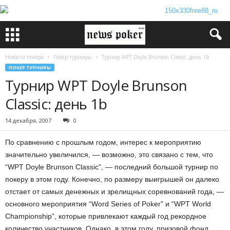
Новости покера
Покер турниры
Турнир WPT Doyle Brunson Classic: день 1b
ПОКЕР ТУРНИРЫ
Турнир WPT Doyle Brunson
Classic: день 1b
14 декабря, 2007
0
По сравнению с прошлым годом, интерес к мероприятию
значительно увеличился, — возможно, это связано с тем, что
“WPT Doyle Brunson Classic”, — последний большой турнир по
покеру в этом году. Конечно, по размеру выигрышей он далеко
отстает от самых денежных и зрелищных соревнований года, —
основного мероприятия “Word Series of Poker” и “WPT World
Championship”, которые привлекают каждый год рекордное
количество участников. Однако, в этом году, призовой фонд