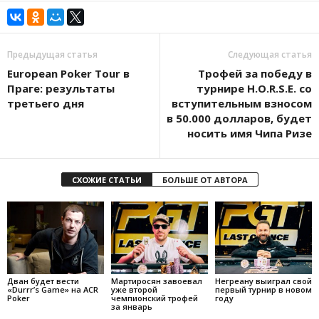
Предыдущая статья
Следующая статья
European Poker Tour в
Трофей за победу в
Праге: результаты
турнире H.O.R.S.E. со
третьего дня
вступительным взносом
в 50.000 долларов, будет
носить имя Чипа Ризе
СХОЖИЕ СТАТЬИ
БОЛЬШЕ ОТ АВТОРА
Дван будет вести
Мартиросян завоевал
Негреану выиграл свой
«Durrr’s Game» на ACR
уже второй
первый турнир в новом
Poker
чемпионский трофей
году
за январь