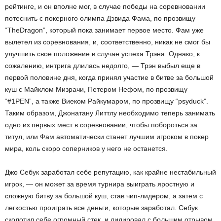
рейтинге, и он вполне мог, в случае победы на соревновании
потеснить с покерного олимпа Дэвида Фама, по прозвищу
“TheDragon”, который пока занимает первое место. Фам уже
вылетел из соревнования, и, соответственно, никак не смог бы
улучшить свое положение в случае успеха Трэна. Однако, к
сожалению, интрига длилась недолго, — Трэн выбыл еще в
первой половине дня, когда принял участие в битве за большой
куш с Майклом Мизрачи, Петером Нефом, по прозвищу
“#1PEN”, а также Виеком Райкумаром, по прозвищу “psyduck”.
Таким образом, Джонатану Литтлу необходимо теперь занимать
одно из первых мест в соревновании, чтобы побороться за
титул, или Фам автоматически станет лучшим игроком в покер
мира, коль скоро соперников у него не останется.
Джо Себук заработал себе репутацию, как крайне нестабильный
игрок, — он может за время турнира выиграть яростную и
сложную битву за большой куш, став чип-лидером, а затем с
легкостью проиграть все деньги, которые заработал. Себук
сколотил себе огромный стек, и лидировал с большим отрывом