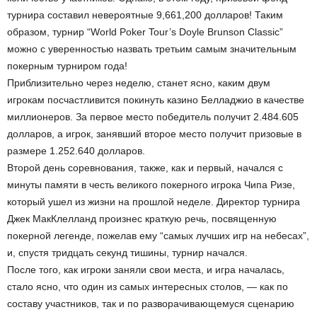
турнира составил невероятные 9,661,200 долларов! Таким
образом, турнир “World Poker Tour’s Doyle Brunson Classic”
можно с уверенностью назвать третьим самым значительным
покерным турниром года!
Приблизительно через неделю, станет ясно, каким двум
игрокам посчастливится покинуть казино Белладжио в качестве
миллионеров. За первое место победитель получит 2.484.605
долларов, а игрок, занявший второе место получит призовые в
размере 1.252.640 долларов.
Второй день соревнования, также, как и первый, начался с
минуты памяти в честь великого покерного игрока Чипа Ризе,
который ушел из жизни на прошлой неделе. Директор турнира
Джек МакКлелланд произнес краткую речь, посвященную
покерной легенде, пожелав ему “самых лучших игр на небесах”,
и, спустя тридцать секунд тишины, турнир начался.
После того, как игроки заняли свои места, и игра началась,
стало ясно, что один из самых интересных столов, — как по
составу участников, так и по разворачивающемуся сценарию