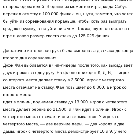
от преследователей. В одинм из моментов игры, когда Себук
перешел отметку в 100.000 фишек, он, шутя, заметил, что хотел
бы уйти из соревнования пораньше, чтобы хоть раз выиграть
среднюю сумму, а не уйти ни с чем. Так же, шутя, он остался в
игре и довел размер своего стека до 125.025 фишек
Достаточно интересная рука была сыграна за два часа до конца
второго дня соревнования.
Джон Фан выбивается в чип-лидеры после того, как выкидывает
двух игроков за одну руку. На флопе приходят К, Д, В, — игрок
со второго места делает ставку в 2.5000, игрок с четвертого
места отвечает на ставку. Фан повышает до 8.000, а игрок со
второго места
идет в олл-ин, поднимая ставку до 13.900. игрок с четвертого
места делает ререйз до 21.900, и Фан идет в олл-ин. Игрок с
четвертого места отвечает и они вскрываются. У игрока с
четвертого места, — две верхние пары, — два короля и две
дамы, игрок с четвертого места демонстрирует 10 и 9, у него