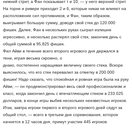
нижний стрит, а Фан показывает т и 10, — у него верхний стрит.
На торне и ривере приходит 2 и 6, которые никак не влияют на
расположение сил противников, и Фан, таким образом,
выигрывает большую сумму, доводя свой стек до 120.000
фишек. Далее, Фан в нескольких руках сыграл излишне
агрессивно, и несколько растерял свой стек, закончив день с
общей суммой в 95,825 фишек.
Фил Айви в течение всего второго игрового дня держался в
тени, играя весьма скромно, о
днако, постепенно наращивая величину своего стека. Вскоре
выяснилось, что его стек перевалил за отметку в 200.000
фишек! Надо сказать, что спокойная и ровная игра была на руку
Айви, — он продемонстрировал весь свой профессионализм и
класс, когда закончил день с впечатляющим стеком в 233.025
долларов, в конце игры выбив нескольких неизвестных игроков.
Итак, завтра игроки первого и второго игрового дней сядут за
общий стол, — всего в третьем дне соревнования, которое
начнется в 12 часов дня, примут участие 445 игроков.