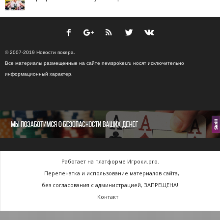
© 2007-2019 Новости покера.
Все материалы размещенные на сайте newspoker.ru носят исключительно
информационный характер.
Работает на платформе Игроки.pro.
Перепечатка и использование материалов сайта,
без согласования с администрацией, ЗАПРЕЩЕНА!
Контакт