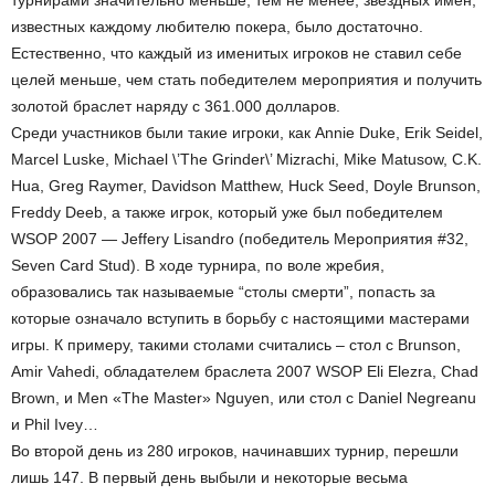
турнирами значительно меньше, тем не менее, звездных имен,
известных каждому любителю покера, было достаточно.
Естественно, что каждый из именитых игроков не ставил себе
целей меньше, чем стать победителем мероприятия и получить
золотой браслет наряду с 361.000 долларов.
Среди участников были такие игроки, как Annie Duke, Erik Seidel,
Marcel Luske, Michael \’The Grinder\’ Mizrachi, Mike Matusow, C.K.
Hua, Greg Raymer, Davidson Matthew, Huck Seed, Doyle Brunson,
Freddy Deeb, а также игрок, который уже был победителем
WSOP 2007 — Jeffery Lisandro (победитель Мероприятия #32,
Seven Card Stud). В ходе турнира, по воле жребия,
образовались так называемые “столы смерти”, попасть за
которые означало вступить в борьбу с настоящими мастерами
игры. К примеру, такими столами считались – стол с Brunson,
Amir Vahedi, обладателем браслета 2007 WSOP Eli Elezra, Chad
Brown, и Men «The Master» Nguyen, или стол с Daniel Negreanu
и Phil Ivey…
Во второй день из 280 игроков, начинавших турнир, перешли
лишь 147. В первый день выбыли и некоторые весьма