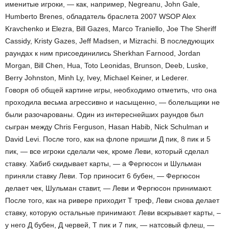
именитые игроки, — как, например, Negreanu, John Gale,
Humberto Brenes, обладатель браслета 2007 WSOP Alex
Kravchenko и Elezra, Bill Gazes, Marco Traniello, Joe The Sheriff
Cassidy, Kristy Gazes, Jeff Madsen, и Mizrachi. В последующих
раундах к ним присоединились Sherkhan Farnood, Jordan
Morgan, Bill Chen, Hua, Toto Leonidas, Brunson, Deeb, Luske,
Berry Johnston, Minh Ly, Ivey, Michael Keiner, и Lederer.
Говоря об общей картине игры, необходимо отметить, что она
проходила весьма агрессивно и насыщенно, — болельщики не
были разочарованы. Один из интереснейших раундов был
сыгран между Chris Ferguson, Hasan Habib, Nick Schulman и
David Levi. После того, как на флопе пришли Д пик, 8 пик и 5
пик, — все игроки сделали чек, кроме Леви, который сделал
ставку. Хабиб скидывает карты, — а Фергюсон и Шульман
приняли ставку Леви. Тор приносит 6 бубен, — Фергюсон
делает чек, Шульман ставит, — Леви и Фергюсон принимают.
После того, как на ривере приходит Т треф, Леви снова делает
ставку, которую остальные принимают. Леви вскрывает карты, –
у него Д бубен, Д червей, Т пик и 7 пик, — натсовый флеш, —