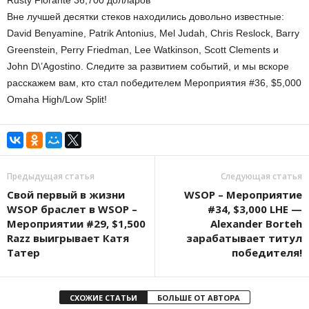
Rusty Florante 36,700 долларов
Вне лучшей десятки стеков находились довольно известные:
David Benyamine, Patrik Antonius, Mel Judah, Chris Reslock, Barry
Greenstein, Perry Friedman, Lee Watkinson, Scott Clements и
John D\’Agostino. Следите за развитием событий, и мы вскоре
расскажем вам, кто стал победителем Мероприятия #36, $5,000
Omaha High/Low Split!
Предыдущая статья
Следующая статья
Свой первый в жизни
WSOP – Мероприятие
WSOP браслет в WSOP –
#34, $3,000 LHE —
Мероприятии #29, $1,500
Alexander Borteh
Razz выигрывает Катя
зарабатывает титул
Татер
победителя!
СХОЖИЕ СТАТЬИ
БОЛЬШЕ ОТ АВТОРА