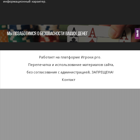
информационный характер.
Работает на платформе Игроки.pro.
Перепечатка и использование материалов сайта,
без согласования с администрацией, ЗАПРЕЩЕНА!
Контакт