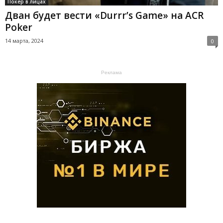
Покер в лицах
Дван будет вести «Durrr’s Game» на ACR
Poker
14 марта, 2024
0
Реклама