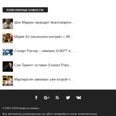
ПОПУЛЯРНЫЕ НОВОСТИ:
Шон Марион проводит благотворите...
Мария Хо заключила контракт с Wi...
Стюарт Раттер – чемпион GUKPT в...
Сэм Трикетт оставил Everest Poke...
Мартиросян завоевал уже второй ч...
© 2007-2019 Новости покера.
Все материалы размещенные на сайте newspoker.ru носят исключительно