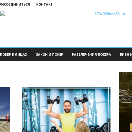
ПРИСОЕДИНИТЬСЯ
КОНТАКТ
ПОКЕР В ЛИЦАХ
ЗАКОН И ПОКЕР
РАЗВЛЕЧЕНИЯ ПОКЕРА
БИЗНЕ