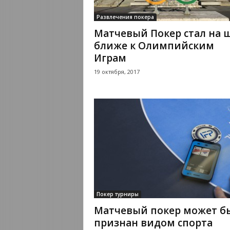
Развлечения покера
Матчевый Покер стал на 
ближе к Олимпийским
Играм
19 октября, 2017
Покер турниры
Матчевый покер может б
признан видом спорта