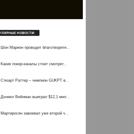
УЛЯРНЫЕ НОВОСТИ:
Шон Марион проводит благотворите...
Какие покер-каналы стоит смотрет...
Стюарт Раттер – чемпион GUKPT в...
Дэниел Вейнман выиграл $12,1 мил...
Мартиросян завоевал уже второй ч...