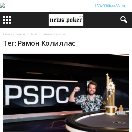
Новости покера
Теги
Рамон Колиллас
Тег: Рамон Колиллас