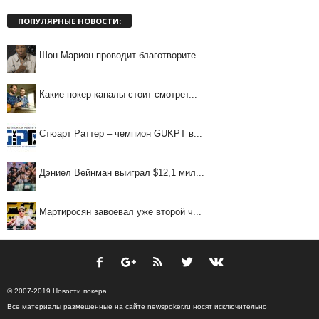
ПОПУЛЯРНЫЕ НОВОСТИ:
Шон Марион проводит благотворите...
Какие покер-каналы стоит смотрет...
Стюарт Раттер – чемпион GUKPT в...
Дэниел Вейнман выиграл $12,1 мил...
Мартиросян завоевал уже второй ч...
© 2007-2019 Новости покера.
Все материалы размещенные на сайте newspoker.ru носят исключительно