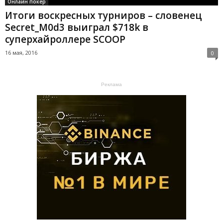
Онлайн покер
Итоги воскресных турниров – словенец
Secret_M0d3 выиграл $718k в
суперхайроллере SCOOP
16 мая, 2016
0
Реклама