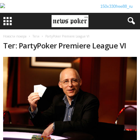
Новости покера
Теги
PartyPoker Premiere League VI
Тег: PartyPoker Premiere League VI