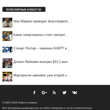
ПОПУЛЯРНЫЕ НОВОСТИ:
Шон Марион проводит благотворите...
Какие покер-каналы стоит смотрет...
Стюарт Раттер – чемпион GUKPT в...
Дэниел Вейнман выиграл $12,1 мил...
Мартиросян завоевал уже второй ч...
© 2007-2019 Новости покера.
Все материалы размещенные на сайте newspoker.ru носят исключительно