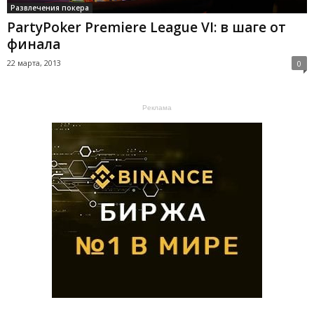
Развлечения покера
PartyPoker Premiere League VI: в шаге от
финала
22 марта, 2013
0
Реклама