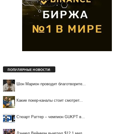
ПОПУЛЯРНЫЕ НОВОСТИ:
Шон Марион проводит благотворите...
Какие покер-каналы стоит смотрет...
Стюарт Раттер – чемпион GUKPT в...
Дэниел Вейнман выиграл $12,1 мил...