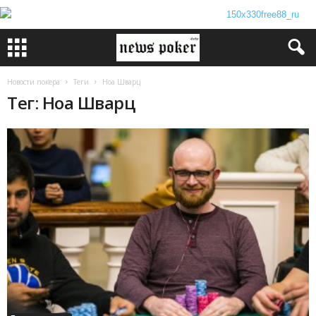
Новости покера
Теги
Ноа Шварц
Тег: Ноа Шварц