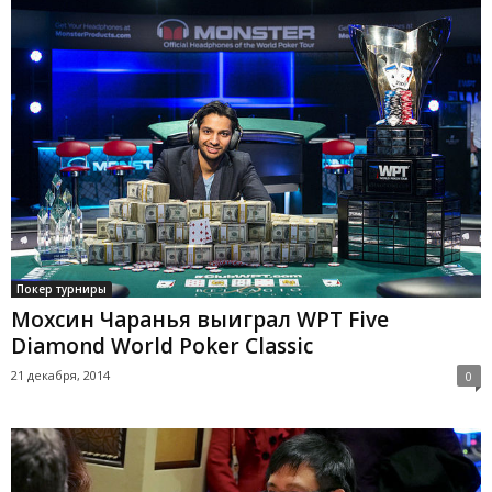
Покер турниры
Мохсин Чаранья выиграл WPT Five
Diamond World Poker Classic
21 декабря, 2014
0