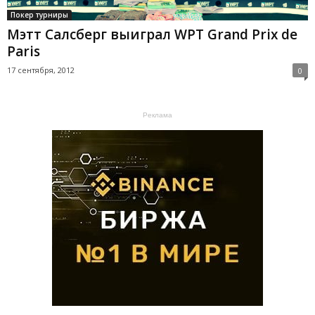
Покер турниры
Мэтт Салсберг выиграл WPT Grand Prix de
Paris
17 сентября, 2012
0
Реклама