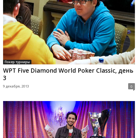
Покер турниры
WPT Five Diamond World Poker Classic, день
3
9 декабря, 2013
0