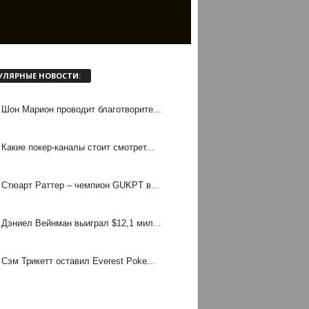
УЛЯРНЫЕ НОВОСТИ:
Шон Марион проводит благотворите...
Какие покер-каналы стоит смотрет...
Стюарт Раттер – чемпион GUKPT в...
Дэниел Вейнман выиграл $12,1 мил...
Сэм Трикетт оставил Everest Poke...