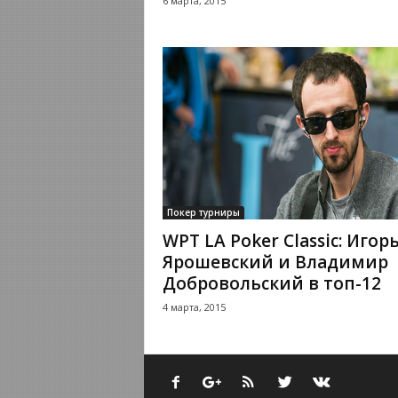
6 марта, 2015
Покер турниры
WPT LA Poker Classic: Игор
Ярошевский и Владимир
Добровольский в топ-12
4 марта, 2015