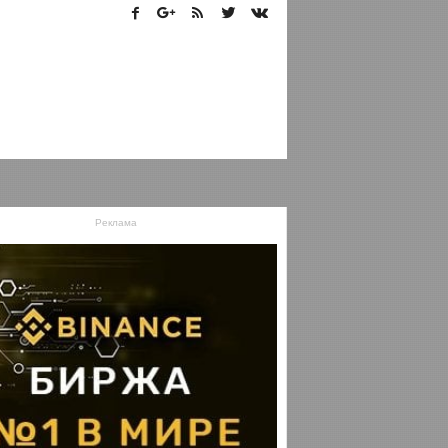
Реклама