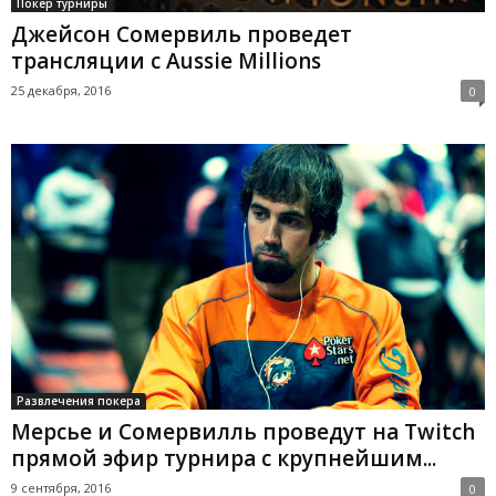
Покер турниры
Джейсон Сомервиль проведет
трансляции с Aussie Millions
25 декабря, 2016
0
Развлечения покера
Мерсье и Сомервилль проведут на Twitch
прямой эфир турнира с крупнейшим...
9 сентября, 2016
0