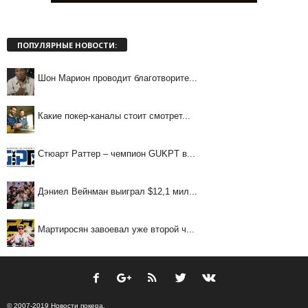
ПОПУЛЯРНЫЕ НОВОСТИ:
Шон Марион проводит благотворите...
Какие покер-каналы стоит смотрет...
Стюарт Раттер – чемпион GUKPT в...
Дэниел Вейнман выиграл $12,1 мил...
Мартиросян завоевал уже второй ч...
© 2007-2019 Новости покера.