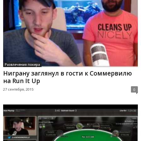
Развлечения покера
Ниграну заглянул в гости к Соммервилю
на Run It Up
27 сентября, 2015
0