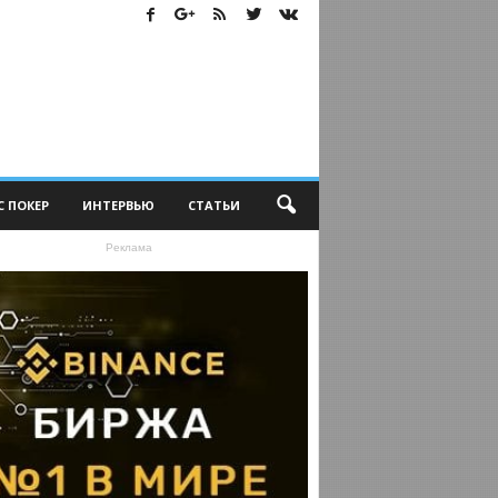
С ПОКЕР
ИНТЕРВЬЮ
СТАТЬИ
Реклама