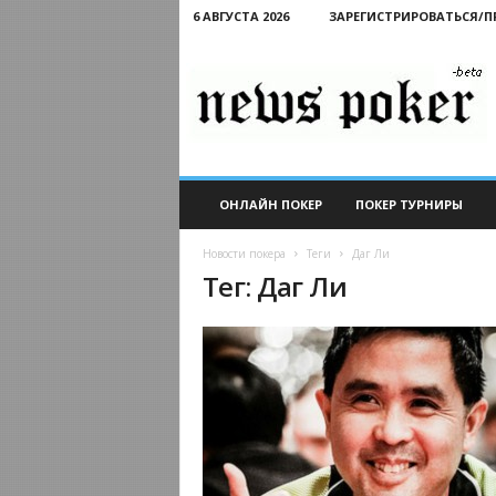
6 АВГУСТА 2026
ЗАРЕГИСТРИРОВАТЬСЯ/
Новости
покера
ОНЛАЙН ПОКЕР
ПОКЕР ТУРНИРЫ
Новости покера
Теги
Даг Ли
Тег: Даг Ли