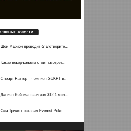
УЛЯРНЫЕ НОВОСТИ:
Шон Марион проводит благотворите...
Какие покер-каналы стоит смотрет...
Стюарт Раттер – чемпион GUKPT в...
Дэниел Вейнман выиграл $12,1 мил...
Сэм Трикетт оставил Everest Poke...