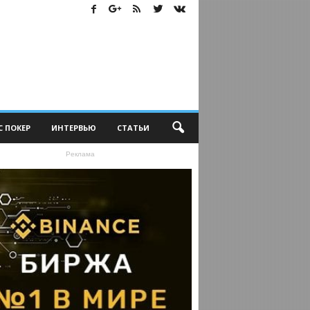
С ПОКЕР
ИНТЕРВЬЮ
СТАТЬИ
Реклама