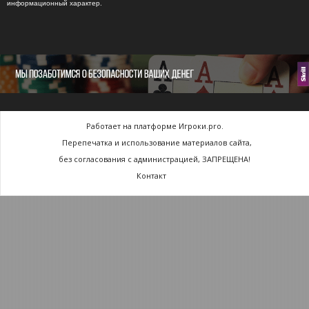
информационный характер.
Работает на платформе Игроки.pro.
Перепечатка и использование материалов сайта,
без согласования с администрацией, ЗАПРЕЩЕНА!
Контакт