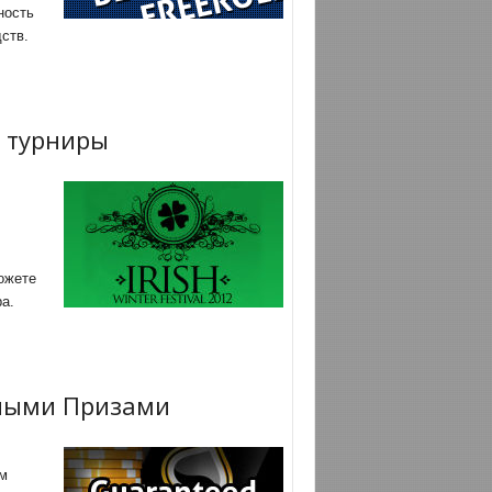
ность
ств.
 турниры
ожете
а.
ными Призами
м