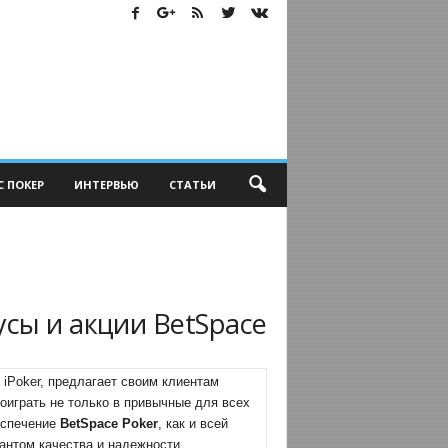
С ПОКЕР
ИНТЕРВЬЮ
СТАТЬИ
усы и акции BetSpace
 iPoker, предлагает своим клиентам
оиграть не только в привычные для всех
еспечение
BetSpace Poker
, как и всей
рантом качества и надежности.