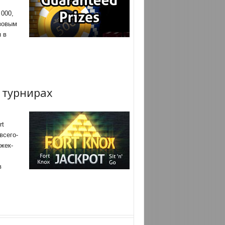
 000,
зовым
 в
o турнирах
rt
всего-
жек-
в