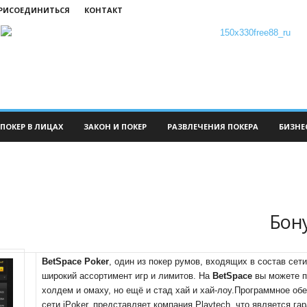
ПРИСОЕДИНИТЬСЯ
КОНТАКТ
ПОКЕР В ЛИЦАХ
ЗАКОН И ПОКЕР
РАЗВЛЕЧЕНИЯ ПОКЕРА
БИЗНЕ
Бон
BetSpace Poker
, один из покер румов, входящих в состав сети
широкий ассортимент игр и лимитов. На
BetSpace
вы можете п
холдем и омаху, но ещё и стад хай и хай-лоу.Программное об
сети iPoker, представляет компания Playtech, что является га