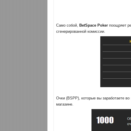
Само собой,
BetSpace Poker
поощряет ре
сгенерированной комиссии.
Очки (BSPP), которые вы заработаете во
магазине.