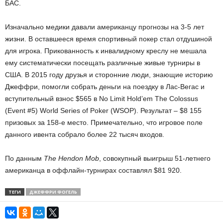
БАС.
Изначально медики давали американцу прогнозы на 3-5 лет
жизни. В оставшееся время спортивный покер стал отдушиной
для игрока. Прикованность к инвалидному креслу не мешала
ему систематически посещать различные живые турниры в
США. В 2015 году друзья и сторонние люди, знающие историю
Джеффри, помогли собрать деньги на поездку в Лас-Вегас и
вступительный взнос $565 в No Limit Hold’em The Colossus
(Event #5) World Series of Poker (WSOP). Результат – $8 155
призовых за 158-е место. Примечательно, что игровое поле
данного ивента собрало более 22 тысяч входов.
По данным
The Hendon Mob
, совокупный выигрыш 51-летнего
американца в оффлайн-турнирах составлял $81 920.
ТЕГИ
ДЖЕФФРИ ФОГЕЛЬ