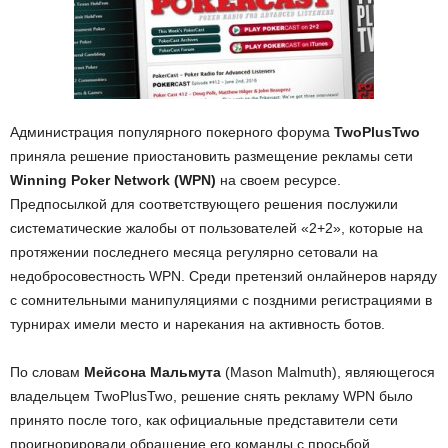
Администрация популярного покерного форума
TwoPlusTwo
приняла решение приостановить размещение рекламы сети
Winning Poker Network (WPN)
на своем ресурсе.
Предпосылкой для соответствующего решения послужили
систематические жалобы от пользователей «2+2», которые на
протяжении последнего месяца регулярно сетовали на
недобросовестность WPN. Среди претензий онлайнеров наряду
с сомнительными манипуляциями с поздними регистрациями в
турнирах имели место и нарекания на активность ботов.
По словам
Мейсона Мальмута
(Mason Malmuth), являющегося
владельцем TwoPlusTwo, решение снять рекламу WPN было
принято после того, как официальные представители сети
проигнорировали обращение его команды с просьбой