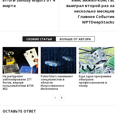
Итоги Sunday Majors от 4
Йенс Анжел-Констас
марта
выиграл второй раз за
несколько месяцев
Главное Событие
WPTDeepStacks
СХОЖИЕ СТАТЬИ
БОЛЬШЕ ОТ АВТОРА
На partypoker
PokerStars нанимают
Еще одна программа
заблокировали 277
специалистов в
обыграла
ботов, вернув
области
профессионалов в
пользователям $734
Искусственного
покер
852
Интеллекта
ОСТАВЬТЕ ОТВЕТ