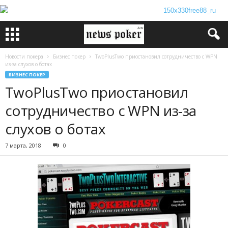
Новости покера
Бизнес покер
TwoPlusTwo приостановил сотрудничество с WPN
из-за слухов о ботах
БИЗНЕС ПОКЕР
TwoPlusTwo приостановил
сотрудничество с WPN из-за
слухов о ботах
7 марта, 2018
0