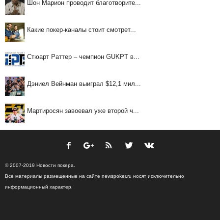
Шон Марион проводит благотворите...
Какие покер-каналы стоит смотрет...
Стюарт Раттер – чемпион GUKPT в...
Дэниел Вейнман выиграл $12,1 мил...
Мартиросян завоевал уже второй ч...
© 2007-2019 Новости покера.
Все материалы размещенные на сайте newspoker.ru носят исключительно
информационный характер.