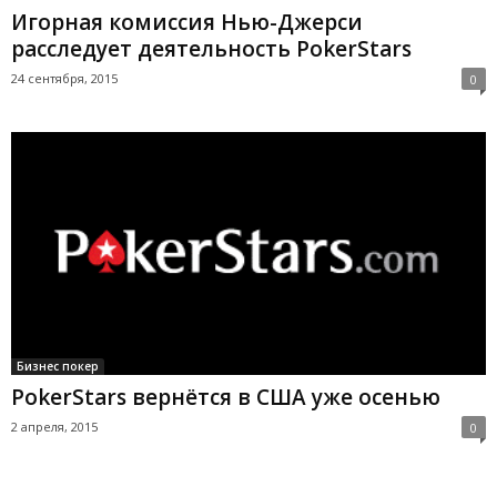
Игорная комиссия Нью-Джерси
расследует деятельность PokerStars
24 сентября, 2015
0
Бизнес покер
PokerStars вернётся в США уже осенью
2 апреля, 2015
0