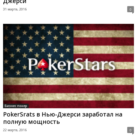
Джерси
31 марта, 2016
0
Бизнес покер
PokerSrats в Нью-Джерси заработал на
полную мощность
22 марта, 2016
0