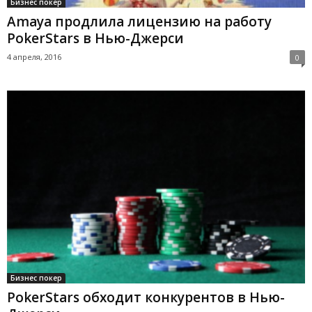
Бизнес покер
Amaya продлила лицензию на работу
PokerStars в Нью-Джерси
4 апреля, 2016
0
Бизнес покер
PokerStars обходит конкурентов в Нью-