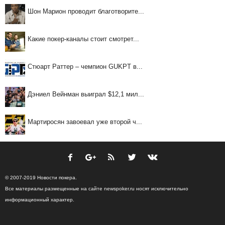
Шон Марион проводит благотворите...
Какие покер-каналы стоит смотрет...
Стюарт Раттер – чемпион GUKPT в...
Дэниел Вейнман выиграл $12,1 мил...
Мартиросян завоевал уже второй ч...
© 2007-2019 Новости покера.
Все материалы размещенные на сайте newspoker.ru носят исключительно
информационный характер.