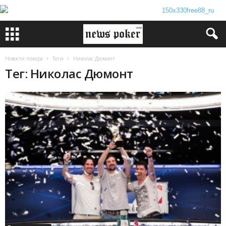
Новости покера
Теги
Николас Дюмонт
Тег: Николас Дюмонт