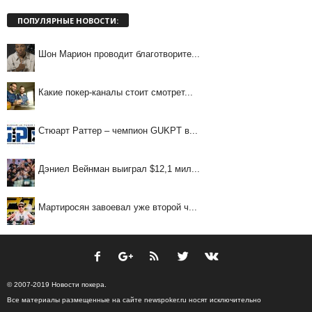
ПОПУЛЯРНЫЕ НОВОСТИ:
Шон Марион проводит благотворите...
Какие покер-каналы стоит смотрет...
Стюарт Раттер – чемпион GUKPT в...
Дэниел Вейнман выиграл $12,1 мил...
Мартиросян завоевал уже второй ч...
© 2007-2019 Новости покера.
Все материалы размещенные на сайте newspoker.ru носят исключительно