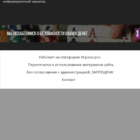
информационный характер.
Работает на платформе Игроки.pro.
Перепечатка и использование материалов сайта,
без согласования с администрацией, ЗАПРЕЩЕНА!
Контакт