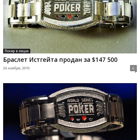
Покер в лицах
Браслет Истгейта продан за $147 500
26 ноября, 2010
0