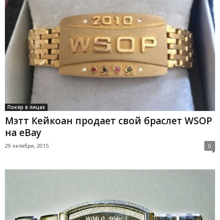
Покер в лицах
Мэтт Кейкоан продает свой браслет WSOP
на eBay
29 октября, 2015
0