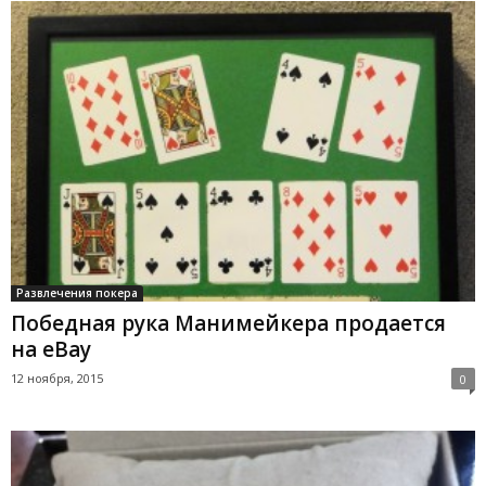
Развлечения покера
Победная рука Манимейкера продается
на eBay
12 ноября, 2015
0