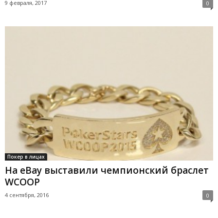
9 февраля, 2017
0
Покер в лицах
На eBay выставили чемпионский браслет
WCOOP
4 сентября, 2016
0