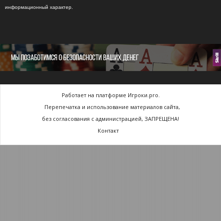
информационный характер.
Работает на платформе Игроки.pro.
Перепечатка и использование материалов сайта,
без согласования с администрацией, ЗАПРЕЩЕНА!
Контакт