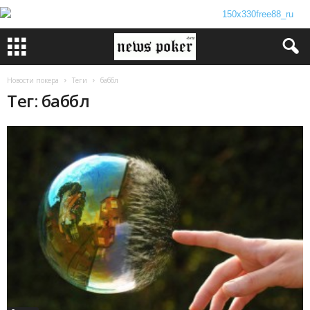
Новости покера
Теги
баббл
Тег: баббл