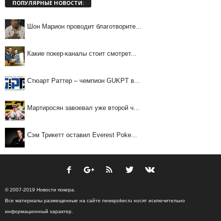
ПОПУЛЯРНЫЕ НОВОСТИ:
Шон Марион проводит благотворите...
Какие покер-каналы стоит смотрет...
Стюарт Раттер – чемпион GUKPT в...
Мартиросян завоевал уже второй ч...
Сэм Трикетт оставил Everest Poke...
© 2007-2019 Новости покера.
Все материалы размещенные на сайте newspoker.ru носят исключительно
информационный характер.