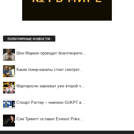
ПОПУЛЯРНЫЕ НОВОСТИ:
Шон Марион проводит благотворите...
Какие покер-каналы стоит смотрет...
Мартиросян завоевал уже второй ч...
Стюарт Раттер – чемпион GUKPT в...
Сэм Трикетт оставил Everest Poke...