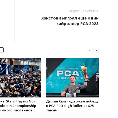
Следующая статья
Хэкстон выиграл еще один
хайроллер PCA 2023
okerStars Players No-
Дилан Смит одержал победу
Hold’em Championship
в PCA PLO High Roller за $25
л многочисленное
тысяч