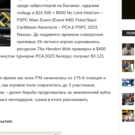
среди хайроллеров на Багамах, одержав
победу в $24 500 + $500 No Limit Hold’em –
PSPC Main Event (Event #48) PokerStars
Caribbean Adventure – PCA & PSPC 2023,
ПОП
Nassau. До недавнего времени совокупные
призовые 26-летнего игрока оценивались
ресурсом
The Hendon Mob
примерно в $400
омянутом турнирне PCA 2023 белорус получил $3 121
то время как зона ITM начиналась со 175-й позиции и
 как игровое поле сократилось до 3 участников,
у – далее борьба продолжалась за чемпионский кубок
шел чиплидером, сумев в итоге реализовать
бытия: