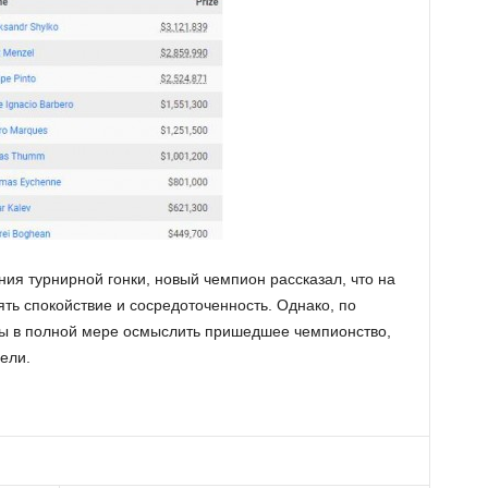
ия турнирной гонки, новый чемпион рассказал, что на
ть спокойствие и сосредоточенность. Однако, по
бы в полной мере осмыслить пришедшее чемпионство,
ели.