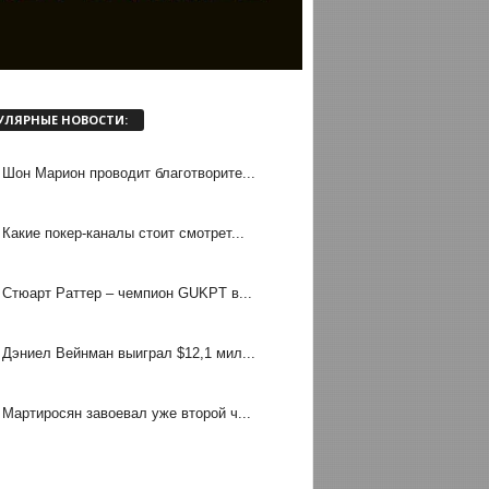
УЛЯРНЫЕ НОВОСТИ:
Шон Марион проводит благотворите...
Какие покер-каналы стоит смотрет...
Стюарт Раттер – чемпион GUKPT в...
Дэниел Вейнман выиграл $12,1 мил...
Мартиросян завоевал уже второй ч...