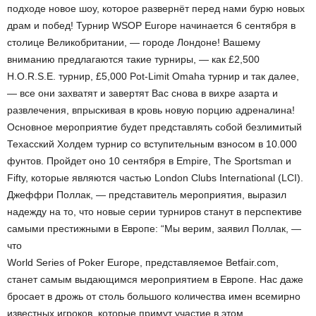
подходе новое шоу, которое развернёт перед нами бурю новых
драм и побед! Турнир WSOP Europe начинается 6 сентября в
столице Великобритании, — городе Лондоне! Вашему
вниманию предлагаются такие турниры, — как £2,500
H.O.R.S.E. турнир, £5,000 Pot-Limit Omaha турнир и так далее,
— все они захватят и завертят Вас снова в вихре азарта и
развлечения, впрыскивая в кровь новую порцию адреналина!
Основное мероприятие будет представлять собой безлимитый
Техасский Холдем турнир со вступительным взносом в 10.000
фунтов. Пройдет оно 10 сентября в Empire, The Sportsman и
Fifty, которые являются частью London Clubs International (LCI).
Джеффри Поллак, — представитель мероприятия, выразил
надежду на то, что новые серии турниров станут в перспективе
самыми престижными в Европе: “Мы верим, заявил Поллак, —
что
World Series of Poker Europe, представляемое Betfair.com,
станет самым выдающимся мероприятием в Европе. Нас даже
бросает в дрожь от столь большого количества имен всемирно
известных игроков, которые примут участие в этом