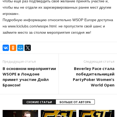
чтобы ещё раз подтвердить своё желание принять участие и,
чтобы мы не отдали их зарезервированных ранее мест другим
игрокам».
Подробную информацию относительно WSOP Europe доступна
на www.lciclubs.com/wsope.html. не пропустите свой шанс и
займите место за столом мероприятия сегодня же!
Предыдущая статья
Следующая статья
В основном мероприятии
Beverley Pace стала
WSOPE в Лондоне
победительницей
примет участие Дойл
PartyPoker Women's
Брансон!
World Open
СХОЖИЕ СТАТЬИ
БОЛЬШЕ ОТ АВТОРА