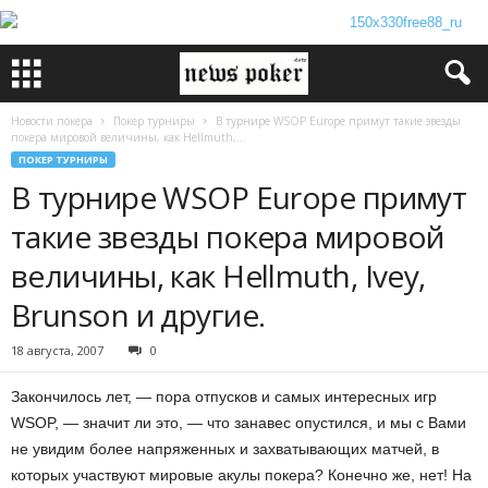
Новости покера
Покер турниры
В турнире WSOP Europe примут такие звезды
покера мировой величины, как Hellmuth,...
ПОКЕР ТУРНИРЫ
В турнире WSOP Europe примут
такие звезды покера мировой
величины, как Hellmuth, Ivey,
Brunson и другие.
18 августа, 2007
0
Закончилось лет, — пора отпусков и самых интересных игр
WSOP, — значит ли это, — что занавес опустился, и мы с Вами
не увидим более напряженных и захватывающих матчей, в
которых участвуют мировые акулы покера? Конечно же, нет! На